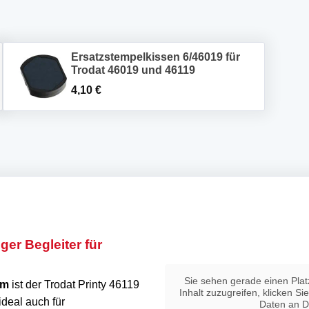
Ersatzstempelkissen 6/46019 für
Trodat 46019 und 46119
4,10
€
ger Begleiter für
Sie sehen gerade einen Plat
mm
ist der Trodat Printy 46119
Inhalt zuzugreifen, klicken Si
deal auch für
Daten an D