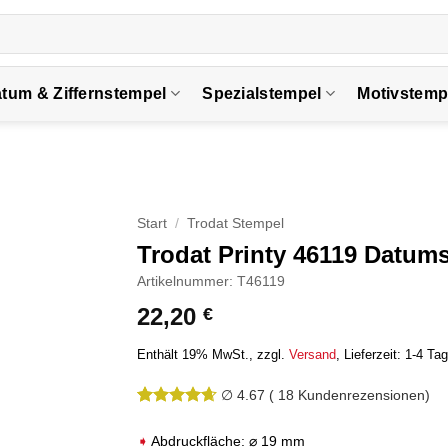
tum & Ziffernstempel
Spezialstempel
Motivstemp
Start
/
Trodat Stempel
Trodat Printy 46119 Datum
Artikelnummer: T46119
22,20
€
Enthält 19% MwSt.
zzgl.
Versand
Lieferzeit: 1-4 Ta
∅ 4.67
(
18
Kundenrezensionen)
Bewertet
18
mit
4.67
Abdruckfläche: ⌀ 19 mm