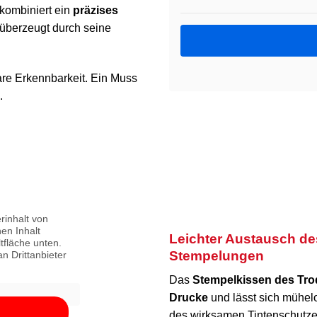
kombiniert ein
präzises
d überzeugt durch seine
lare Erkennbarkeit. Ein Muss
.
rinhalt von
en Inhalt
Leichter Austausch de
ltfläche unten.
Stempelungen
n Drittanbieter
.
Das
Stempelkissen des Trod
Drucke
und lässt sich mühel
des wirksamen Tintenschutze