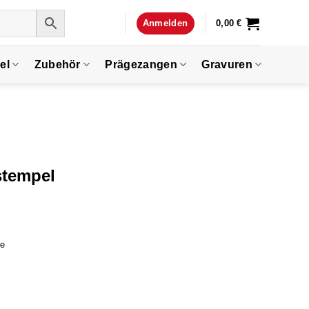
Anmelden
0,00
€
el
Zubehör
Prägezangen
Gravuren
stempel
ge