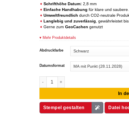
von 5,
Schrifthöhe Datum:
2,8 mm
basierend
Einfache Handhabung
für klare und saubere
auf
Kundenbewertungen
Umweltfreundlich
durch CO2-neutrale Produkt
Langlebig und zuverlässig
, gewährleistet b
Gerne zum
GeoCachen
genutzt
▾ Mehr Produktdetails
Abdruckfarbe
Datumsformat
Trodat Printy 46119 Datumstempel Menge
In d
Stempel gestalten
Datei ho