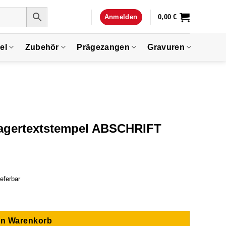
Anmelden
0,00
€
el
Zubehör
Prägezangen
Gravuren
 Lagertextstempel ABSCHRIFT
ieferbar
 ABSCHRIFT Menge
en Warenkorb