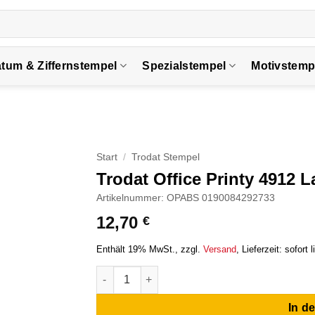
tum & Ziffernstempel
Spezialstempel
Motivstemp
Start
/
Trodat Stempel
Trodat Office Printy 4912
Artikelnummer: OPABS 0190084292733
12,70
€
Enthält 19% MwSt.
zzgl.
Versand
Lieferzeit: sofort l
Trodat Office Printy 4912 Lagertextstempel
In d