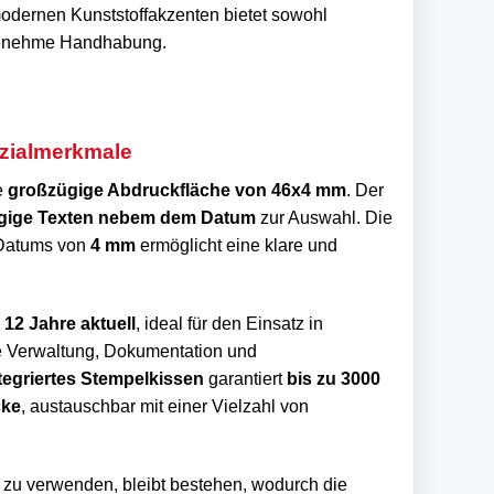
dernen Kunststoffakzenten bietet sowohl
angenehme Handhabung.
ezialmerkmale
e
großzügige Abdruckfläche von 46x4 mm
. Der
gige Texten nebem dem Datum
zur Auswahl. Die
 Datums von
4 mm
ermöglicht eine klare und
r 12 Jahre aktuell
, ideal für den Einsatz in
e Verwaltung, Dokumentation und
tegriertes Stempelkissen
garantiert
bis zu 3000
cke
, austauschbar mit einer Vielzahl von
s zu verwenden, bleibt bestehen, wodurch die