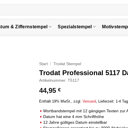
tum & Ziffernstempel
Spezialstempel
Motivstemp
Start
/
Trodat Stempel
Trodat Professional 5117 
Artikelnummer: T5117
44,95
€
Enthält 19% MwSt.
zzgl.
Versand
Lieferzeit: 1-4 Ta
Wortbandstempel mit 12 gängigen Texten zur 
Datum hat eine 4 mm Schrifthöhe
12 Jahre gültiges Datum einstellbar
Stempelkissen garantiert bis zu 3000 Abdrücke