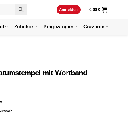
Anmelden
0,00
€
el
Zubehör
Prägezangen
Gravuren
Datumstempel mit Wortband
ge
Auswahl