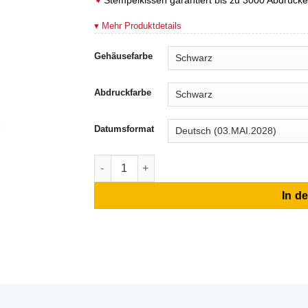
▾ Mehr Produktdetails
Gehäusefarbe
Abdruckfarbe
Datumsformat
Trodat Professional 5117 Datumstempel mit
In d