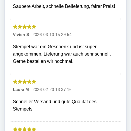
5
Saubere Arbeit, schnelle Belieferung, fairer Preis!
Bewertet
Vivien S
–
2026-03-13 15:29:54
mit
5
von
5
Stempel war ein Geschenk und ist super
angekommen. Lieferung war auch sehr schnell.
Gerne bestellen wir nochmal.
Bewertet
Laura M
–
2026-02-23 13:37:16
mit
5
von
5
Schneller Versand und gute Qualität des
Stempels!