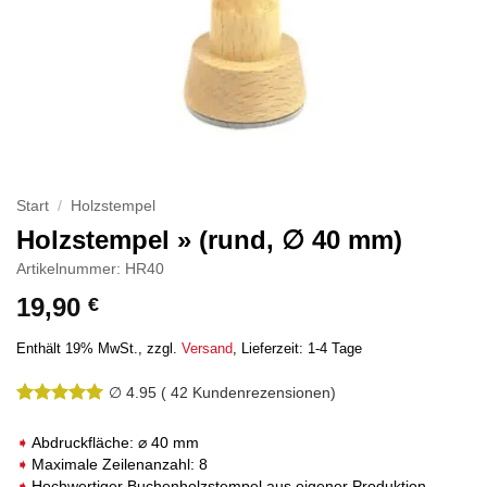
Start
/
Holzstempel
Holzstempel » (rund, ∅ 40 mm)
Artikelnummer: HR40
19,90
€
Enthält 19% MwSt.
zzgl.
Versand
Lieferzeit: 1-4 Tage
∅ 4.95
(
42
Kundenrezensionen)
Bewertet
41
mit
4.95
Abdruckfläche: ⌀ 40 mm
von 5,
Maximale Zeilenanzahl: 8
basierend
Hochwertiger Buchenholzstempel aus eigener Produktion
auf