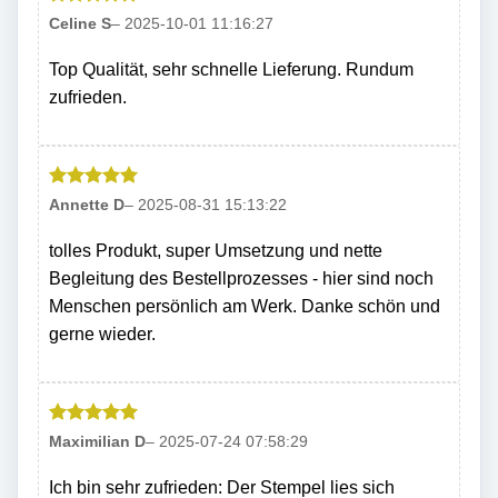
Bewertet
Celine S
–
2025-10-01 11:16:27
mit
5
von
5
Top Qualität, sehr schnelle Lieferung. Rundum
zufrieden.
Bewertet
Annette D
–
2025-08-31 15:13:22
mit
5
von
5
tolles Produkt, super Umsetzung und nette
Begleitung des Bestellprozesses - hier sind noch
Menschen persönlich am Werk. Danke schön und
gerne wieder.
Bewertet
Maximilian D
–
2025-07-24 07:58:29
mit
5
von
5
Ich bin sehr zufrieden: Der Stempel lies sich