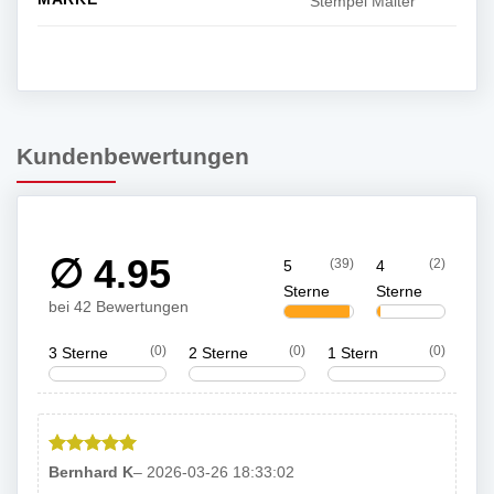
Stempel Malter
Kundenbewertungen
∅ 4.95
(39)
(2)
5
4
Sterne
Sterne
bei 42 Bewertungen
(0)
(0)
(0)
3 Sterne
2 Sterne
1 Stern
Bewertet
Bernhard K
–
2026-03-26 18:33:02
mit
5
von