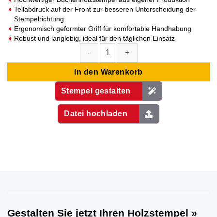
Kundenbewertungen
Teilabdruck auf der Front zur besseren Unterscheidung der
Stempelrichtung
Ergonomisch geformter Griff für komfortable Handhabung
Robust und langlebig, ideal für den täglichen Einsatz
Holzstempel » (rund, ∅ 40 mm) Menge
In den Warenkorb
Stempel gestalten
Datei hochladen
Gestalten Sie jetzt Ihren Holzstempel »