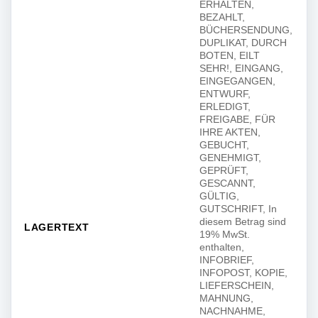
ERHALTEN,
BEZAHLT,
BÜCHERSENDUNG,
DUPLIKAT, DURCH
BOTEN, EILT
SEHR!, EINGANG,
EINGEGANGEN,
ENTWURF,
ERLEDIGT,
FREIGABE, FÜR
IHRE AKTEN,
GEBUCHT,
GENEHMIGT,
GEPRÜFT,
GESCANNT,
GÜLTIG,
GUTSCHRIFT, In
diesem Betrag sind
LAGERTEXT
19% MwSt.
enthalten,
INFOBRIEF,
INFOPOST, KOPIE,
LIEFERSCHEIN,
MAHNUNG,
NACHNAHME,