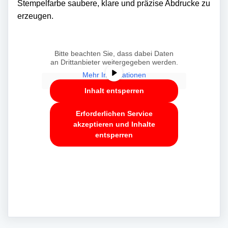
Stempelfarbe saubere, klare und präzise Abdrucke zu
erzeugen.
Sie sehen gerade einen
Platzhalterinhalt von
YouTube
. Um auf
den eigentlichen Inhalt zuzugreifen,
klicken Sie auf die Schaltfläche unten.
Bitte beachten Sie, dass dabei Daten
an Drittanbieter weitergegeben werden.
Mehr Informationen
Inhalt entsperren
Erforderlichen Service
akzeptieren und Inhalte
entsperren