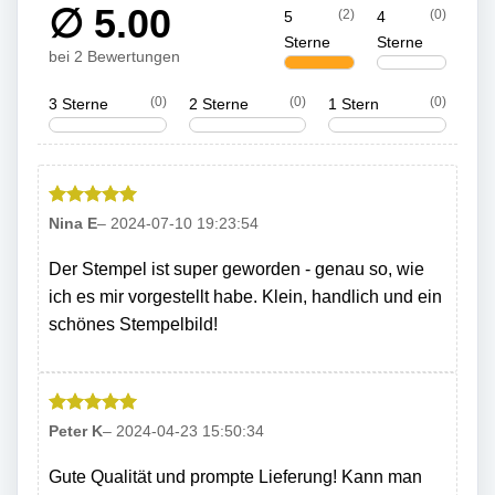
∅ 5.00
(2)
(0)
5
4
Sterne
Sterne
bei 2 Bewertungen
(0)
(0)
(0)
3 Sterne
2 Sterne
1 Stern
Bewertet
Nina E
–
2024-07-10 19:23:54
mit
5
von
5
Der Stempel ist super geworden - genau so, wie
ich es mir vorgestellt habe. Klein, handlich und ein
schönes Stempelbild!
Bewertet
Peter K
–
2024-04-23 15:50:34
mit
5
von
5
Gute Qualität und prompte Lieferung! Kann man