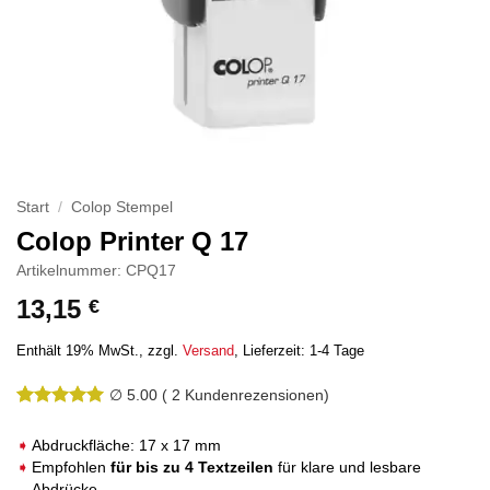
Start
/
Colop Stempel
Colop Printer Q 17
Artikelnummer: CPQ17
13,15
€
Enthält 19% MwSt.
zzgl.
Versand
Lieferzeit: 1-4 Tage
∅ 5.00
(
2
Kundenrezensionen)
Bewertet
2
mit
5
von
Abdruckfläche: 17 x 17 mm
5, basierend
Empfohlen
für bis zu 4 Textzeilen
für klare und lesbare
auf
Abdrücke
Kundenbewertungen