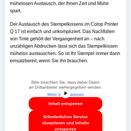
mühelosen Austausch, der Ihnen Zeit und Mühe
spart.
Der Austausch des Stempelkissens im Colop Printer
Q 17 ist einfach und unkompliziert. Das Nachfüllen
von Tinte gehört der Vergangenheit an – nach
unzähligen Abdrucken lässt sich das Stempelkissen
mühelos austauschen. So ist Ihr Stempel immer dann
einsatzbereit, wenn Sie ihn brauchen.
Sie sehen gerade einen
Platzhalterinhalt von
YouTube
. Um auf
den eigentlichen Inhalt zuzugreifen,
klicken Sie auf die Schaltfläche unten.
Bitte beachten Sie, dass dabei Daten
an Drittanbieter weitergegeben werden.
Mehr Informationen
Inhalt entsperren
Erforderlichen Service
akzeptieren und Inhalte
entsperren