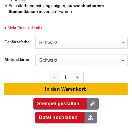
Selbstfärbend mit langlebigem,
auswechselbarem
Stempelkissen
in versch. Farben
▾ Mehr Produktdetails
Gehäusefarbe
Abdruckfarbe
Colop Printer Q 17 Menge
In den Warenkorb
Stempel gestalten
Datei hochladen